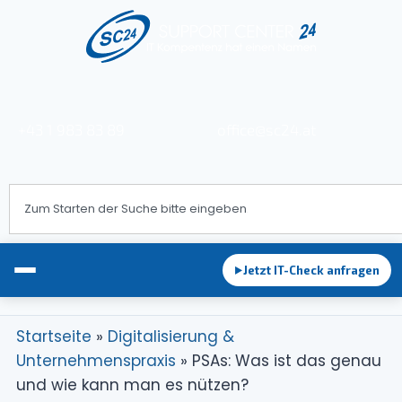
+43 1 983 83 89
office@sc24.at
Jetzt IT-Check anfragen
►
Startseite
»
Digitalisierung &
Unternehmenspraxis
»
PSAs: Was ist das genau
EDV-Betreuung
und wie kann man es nützen?