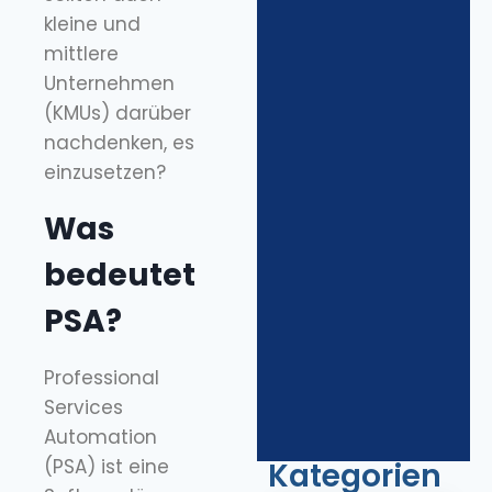
kleine und
mittlere
Unternehmen
(KMUs) darüber
nachdenken, es
einzusetzen?
Was
bedeutet
PSA?
Professional
Services
Automation
(PSA) ist eine
Kategorien