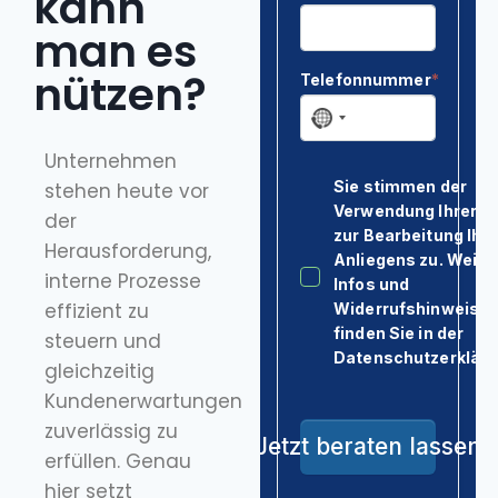
kann
Kontakt & Anfahrt
man es
nützen?
Unternehmen
stehen heute vor
der
Herausforderung,
interne Prozesse
effizient zu
steuern und
gleichzeitig
Kundenerwartungen
zuverlässig zu
erfüllen. Genau
hier setzt