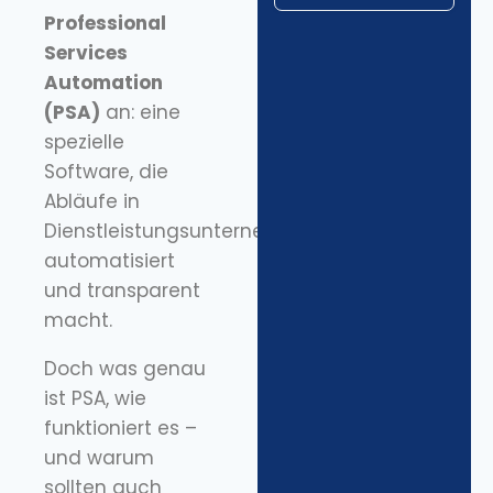
Professional
Services
Automation
(PSA)
an: eine
spezielle
Software, die
Abläufe in
Dienstleistungsunternehmen
automatisiert
und transparent
macht.
Doch was genau
ist PSA, wie
funktioniert es –
und warum
sollten auch