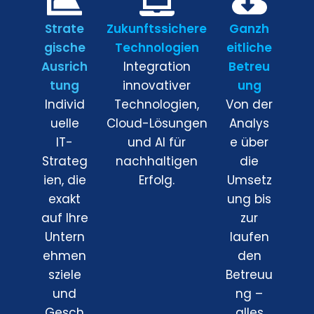
Strate
Zukunftssichere
Ganzh
gische
Technologien
eitliche
Ausrich
Integration
Betreu
tung
innovativer
ung
Individ
Technologien,
Von der
uelle
Cloud-Lösungen
Analys
IT-
und AI für
e über
Strateg
nachhaltigen
die
ien, die
Erfolg.
Umsetz
exakt
ung bis
auf Ihre
zur
Untern
laufen
ehmen
den
sziele
Betreuu
und
ng –
Gesch
alles