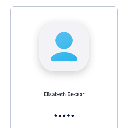
Elisabeth Becsar
★
★
★
★
★