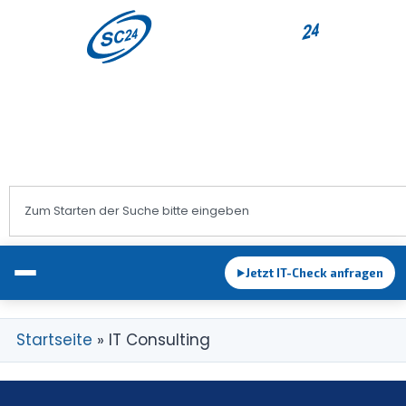
+43 1 983 83 89
office@sc24.at
Jetzt IT-Check anfragen
►
Startseite
»
IT Consulting
EDV-Betreuung