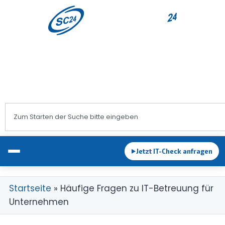
+43 1 983 83 89
office@sc24.at
Jetzt IT-Check anfragen
►
Startseite
»
Häufige Fragen zu IT-Betreuung für
Unternehmen
EDV-Betreuung