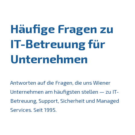
IT-Support & Helpdesk
Netzwerksicherheit
IT-Outsourcing
Häufige Fragen zu
Firewall & Virenschutz
IT-Wartung & Fernwartung
IT-Flatrate für Unternehmen
IT-Betreuung für
Backup & Recovery
Kostenloser IT-Check
Microsoft 365
Unternehmen
DSGVO & Datenschutz
IT für Kanzleien
Cloud-Lösungen
NIS2 für KMU
IT für Steuerberater
Monitoring & 24/7
SC24 – Ihr IT-Partner
Antworten auf die Fragen, die uns Wiener
IT für KMU
Unternehmen am häufigsten stellen — zu IT-
Server & Infrastruktur
Case Studies & Kunden
IT für Ärzte & Ordinationen
Betreuung, Support, Sicherheit und Managed
FAQ – Häufige Fragen
Services. Seit 1995.
IT-Systemhaus
Partner & Zertifikate