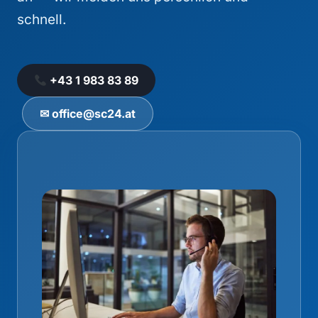
schnell.
+43 1 983 83 89
✉ office@sc24.at