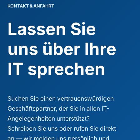
Netzwerksicherheit
KONTAKT & ANFAHRT
IT-Outsourcing
Firewall & Virenschutz
Lassen Sie
IT-Wartung & Fernwartung
IT-Flatrate für Unternehmen
Backup & Recovery
Kostenloser IT-Check
Microsoft 365
uns über Ihre
DSGVO & Datenschutz
IT für Kanzleien
Cloud-Lösungen
IT sprechen
NIS2 für KMU
IT für Steuerberater
Monitoring & 24/7
SC24 – Ihr IT-Partner
IT für KMU
Server & Infrastruktur
Case Studies & Kunden
IT für Ärzte & Ordinationen
Suchen Sie einen vertrauenswürdigen
FAQ – Häufige Fragen
Geschäftspartner, der Sie in allen IT-
IT-Systemhaus
Partner & Zertifikate
Angelegenheiten unterstützt?
Schreiben Sie uns oder rufen Sie direkt
Kontakt & Anfahrt
an — wir melden uns persönlich und