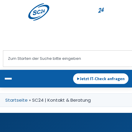
+43 1 983 83 89
office@sc24.at
Jetzt IT-Check anfragen
►
Startseite
»
SC24 | Kontakt & Beratung
EDV-Betreuung
IT-Support & Helpdesk