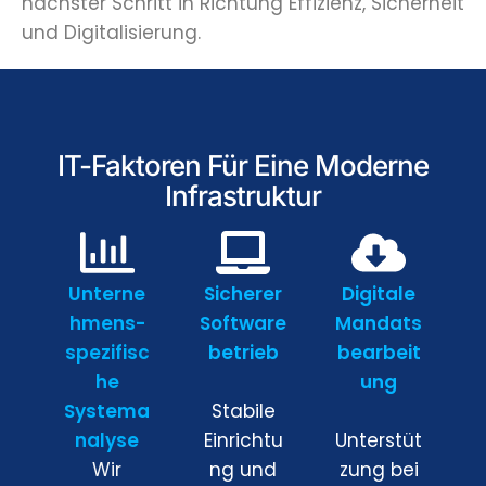
nächster Schritt in Richtung Effizienz, Sicherheit
und Digitalisierung.
IT-Faktoren Für Eine Moderne
Infrastruktur
Unterne
Sicherer
Digitale
hmens-
Software
Mandats
spezifisc
betrieb
bearbeit
he
ung
Systema
Stabile
nalyse
Einrichtu
Unterstüt
Wir
ng und
zung bei