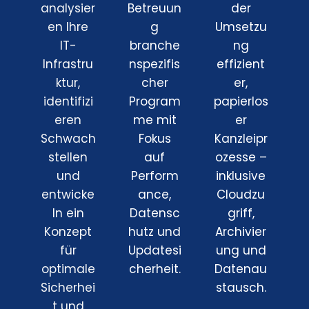
analysier
Betreuun
der
en Ihre
g
Umsetzu
IT-
branche
ng
Infrastru
nspezifis
effizient
ktur,
cher
er,
identifizi
Program
papierlos
eren
me mit
er
Schwach
Fokus
Kanzleipr
stellen
auf
ozesse –
und
Perform
inklusive
entwicke
ance,
Cloudzu
ln ein
Datensc
griff,
Konzept
hutz und
Archivier
für
Updatesi
ung und
optimale
cherheit.
Datenau
Sicherhei
stausch.
t und