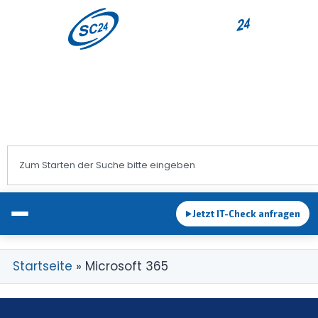
+43 1 983 83 89
office@sc24.at
Jetzt IT-Check anfragen
►
Startseite
»
Microsoft 365
EDV-Betreuung