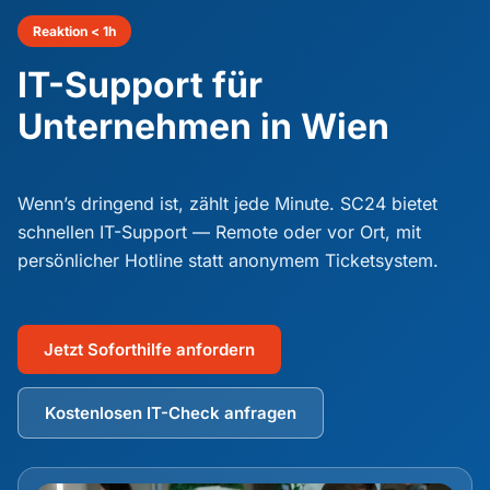
IT-Support & Helpdesk
Reaktion < 1h
Netzwerksicherheit
IT-Support für
IT-Outsourcing
Firewall & Virenschutz
Unternehmen in Wien
IT-Wartung & Fernwartung
IT-Flatrate für Unternehmen
Backup & Recovery
Kostenloser IT-Check
Microsoft 365
Wenn’s dringend ist, zählt jede Minute. SC24 bietet
DSGVO & Datenschutz
IT für Kanzleien
schnellen IT-Support — Remote oder vor Ort, mit
Cloud-Lösungen
NIS2 für KMU
IT für Steuerberater
persönlicher Hotline statt anonymem Ticketsystem.
Monitoring & 24/7
SC24 – Ihr IT-Partner
IT für KMU
Server & Infrastruktur
Case Studies & Kunden
Jetzt Soforthilfe anfordern
IT für Ärzte & Ordinationen
FAQ – Häufige Fragen
Kostenlosen IT-Check anfragen
IT-Systemhaus
Partner & Zertifikate