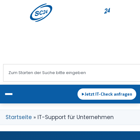
+43 1 983 83 89
office@sc24.at
Jetzt IT-Check anfragen
►
Startseite
»
IT-Support für Unternehmen
EDV-Betreuung