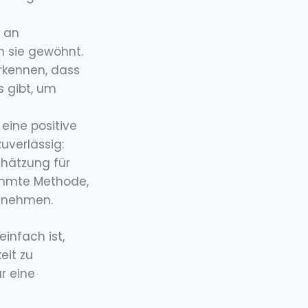
ß an
n sie gewöhnt.
erkennen, dass
s gibt, um
eine positive
uverlässig:
chätzung für
immte Methode,
u nehmen.
einfach ist,
eit zu
r eine