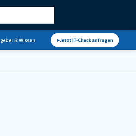
tgeber & Wissen
Jetzt IT-Check anfragen
►