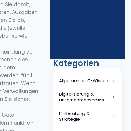
n Sie damit,
osten, Ausgaben
ßen Sie ab,
ie jeweils
 ebenso wie
denbindung von
prechen den
Kategorien
an dem
werden, fühlt
Allgemeines IT-Wissen
ertrauen. Wenn
n Verwaltungen
Digitalisierung &
n Sie sicher,
Unternehmenspraxis
IT-Beratung &
– Gute
Strategie
dem Punkt, an
rt die