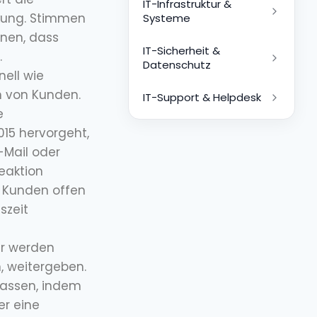
IT-Infrastruktur &
kung. Stimmen
Systeme
nnen, dass
IT-Sicherheit &
.
Datenschutz
nell wie
 von Kunden.
IT-Support & Helpdesk
e
015 hervorgeht,
-Mail oder
eaktion
re Kunden offen
szeit
er werden
, weitergeben.
fassen, indem
r eine