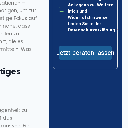
isationen –
ötigen, um für
rtige Fokus auf
n nahe, dass
unden zu
t, die es
rmitteln. Was
htiges
egenheit zu
uf das
 müssen. Ein