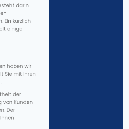
esteht darin
ten
Ein kürzlich
elt einige
en haben wir
 Sie mit Ihren
.
theit der
g von Kunden
n. Der
 Ihnen