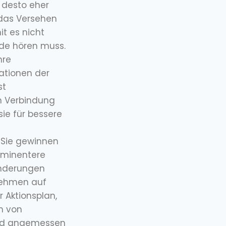
 desto eher
 das Versehen
t es nicht
unde hören muss.
hre
ationen der
st
en Verbindung
sie für bessere
– Sie gewinnen
ominentere
Änderungen
rnehmen auf
r Aktionsplan,
n von
und angemessen