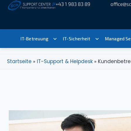
+43 1 983 83 89
office@sc
IT-Betreuung
IT-Sicherheit
Managed Se
Startseite
»
IT-Support & Helpdesk
»
Kundenbetre