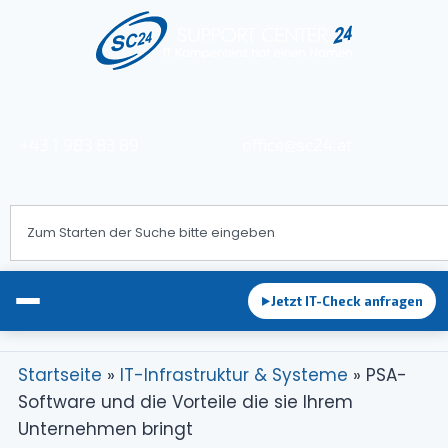
+43 1 983 83 89
office@sc24.at
Jetzt IT-Check anfragen
►
Startseite
»
IT-Infrastruktur & Systeme
»
PSA-
Software und die Vorteile die sie Ihrem
EDV-Betreuung
Unternehmen bringt