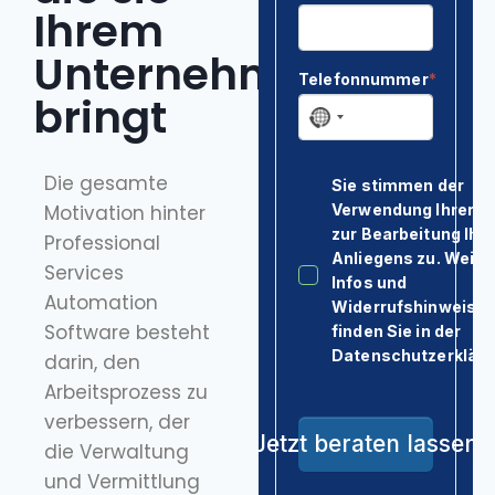
Kontakt & Anfahrt
Ihrem
Unternehmen
bringt
Die gesamte
Motivation hinter
Professional
Services
Automation
Software besteht
darin, den
Arbeitsprozess zu
verbessern, der
die Verwaltung
und Vermittlung