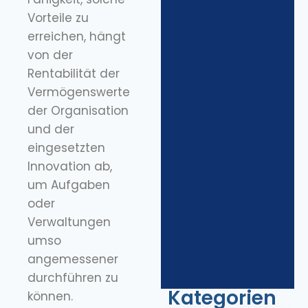
Vorteile zu
erreichen, hängt
von der
Rentabilität der
Vermögenswerte
der Organisation
und der
eingesetzten
Innovation ab,
um Aufgaben
oder
Verwaltungen
umso
angemessener
durchführen zu
Kategorien
können.