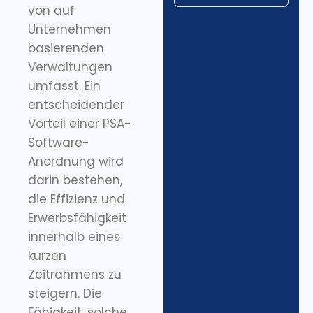
von auf
Unternehmen
basierenden
Verwaltungen
umfasst. Ein
entscheidender
Vorteil einer PSA-
Software-
Anordnung wird
darin bestehen,
die Effizienz und
Erwerbsfähigkeit
innerhalb eines
kurzen
Zeitrahmens zu
steigern. Die
Fähigkeit, solche