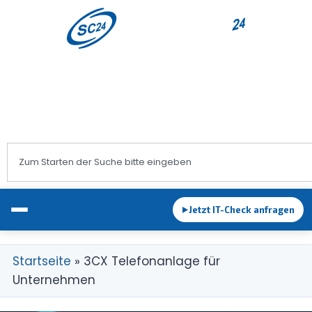
+43 1 983 83 89
office@sc24.at
Jetzt IT-Check anfragen
►
Startseite
»
3CX Telefonanlage für
Unternehmen
EDV-Betreuung