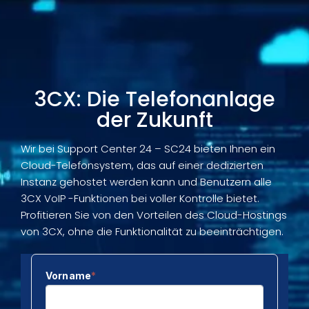
IT-Support & Helpdesk
Netzwerksicherheit
IT-Outsourcing
Firewall & Virenschutz
IT-Wartung & Fernwartung
IT-Flatrate für Unternehmen
3CX: Die Telefonanlage
Backup & Recovery
der Zukunft
Kostenloser IT-Check
Microsoft 365
DSGVO & Datenschutz
IT für Kanzleien
Cloud-Lösungen
Wir bei Support Center 24 – SC24 bieten Ihnen ein
NIS2 für KMU
IT für Steuerberater
Cloud-Telefonsystem, das auf einer dedizierten
Monitoring & 24/7
SC24 – Ihr IT-Partner
Instanz gehostet werden kann und Benutzern alle
IT für KMU
3CX VoIP -Funktionen bei voller Kontrolle bietet.
Server & Infrastruktur
Case Studies & Kunden
Profitieren Sie von den Vorteilen des Cloud-Hostings
IT für Ärzte & Ordinationen
von 3CX, ohne die Funktionalität zu beeinträchtigen.
FAQ – Häufige Fragen
IT-Systemhaus
Partner & Zertifikate