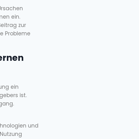
Ursachen
men ein.
eitrag zur
lle Probleme
Lernen
ung ein
gebers ist.
gang.
chnologien und
 Nutzung