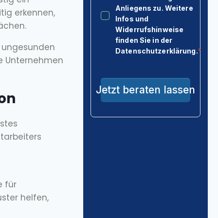
tig erkennen,
ächen.
er ungesunden
ie Unternehmen
ion
nstes
tarbeiters
 für
ter helfen,