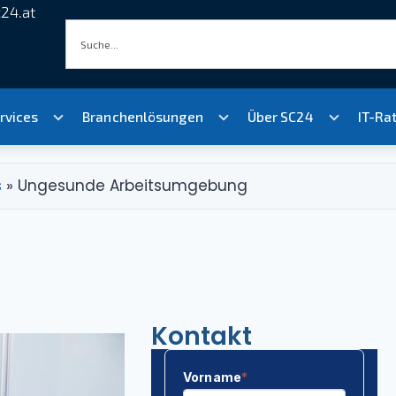
24.at
rvices
Branchenlösungen
Über SC24
IT-Ra
s
»
Ungesunde Arbeitsumgebung
Kontakt