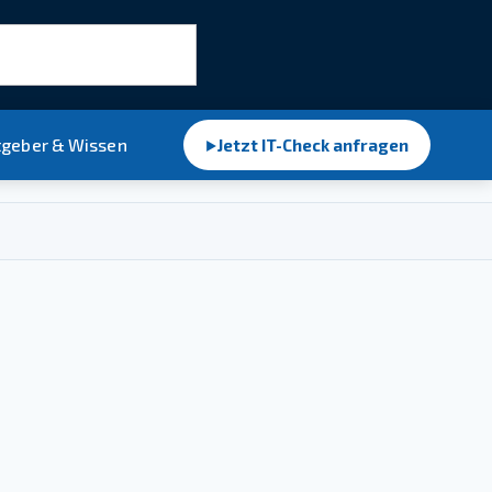
tgeber & Wissen
Jetzt IT-Check anfragen
►