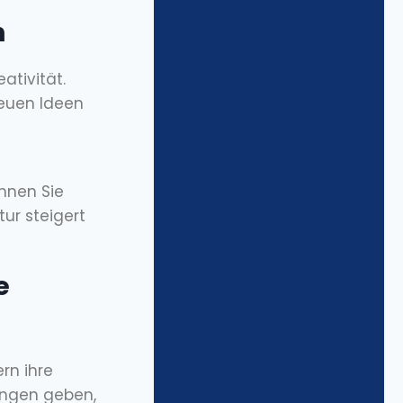
n
ativität.
neuen Ideen
hnen Sie
tur steigert
e
rn ihre
ungen geben,