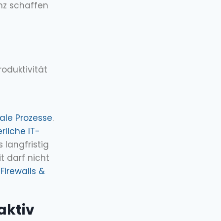
enz schaffen
roduktivität
tale Prozesse
.
rliche IT-
 langfristig
it darf nicht
 Firewalls &
aktiv