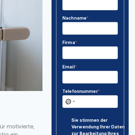
r motivierte,
stig ein