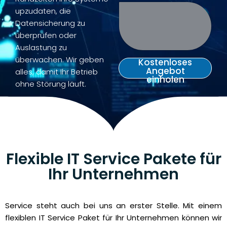
Kontakt & Anfahrt
upzudaten, die
Datensicherung zu
überprüfen oder
Auslastung zu
überwachen. Wir geben
Kostenloses
Angebot
alles, damit Ihr Betrieb
einholen
ohne Störung läuft.
Flexible IT Service Pakete für
Ihr Unternehmen
Service steht auch bei uns an erster Stelle. Mit einem
flexiblen IT Service Paket für Ihr Unternehmen können wir