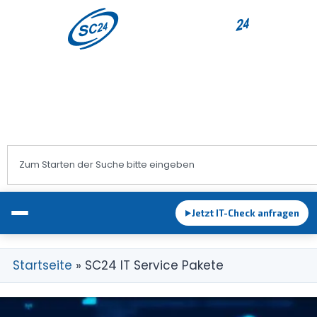
+43 1 983 83 89
office@sc24.at
Jetzt IT-Check anfragen
►
Startseite
»
SC24 IT Service Pakete
EDV-Betreuung