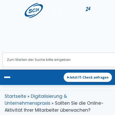
+43 1 983 83 89
office@sc24.at
Jetzt IT-Check anfragen
►
Startseite
»
Digitalisierung &
Unternehmenspraxis
»
Sollten Sie die Online-
EDV-Betreuung
Aktivität Ihrer Mitarbeiter überwachen?