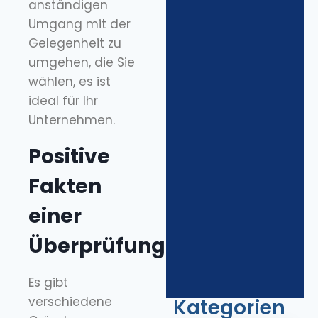
anständigen
Umgang mit der
Gelegenheit zu
umgehen, die Sie
wählen, es ist
ideal für Ihr
Unternehmen.
Positive
Fakten
einer
Überprüfung
Es gibt
verschiedene
Kategorien