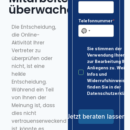
Kontakt & Anfahrt
überwachen?
Die Entscheidung,
die Online-
Aktivität Ihrer
Vertreter zu
überprüfen oder
nicht, ist eine
heikle
Entscheidung.
Während ein Teil
von Ihnen der
Meinung ist, dass
dies nicht
vertrauenserweckend
ist, könnte es