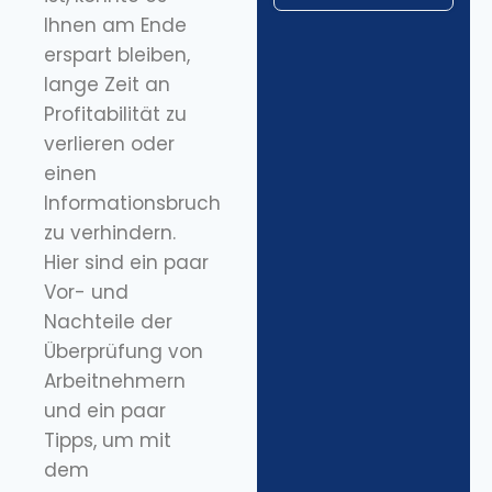
Ihnen am Ende
erspart bleiben,
lange Zeit an
Profitabilität zu
verlieren oder
einen
Informationsbruch
zu verhindern.
Hier sind ein paar
Vor- und
Nachteile der
Überprüfung von
Arbeitnehmern
und ein paar
Tipps, um mit
dem