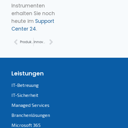
Instrumenten
erhalten Sie noch
heute im
Support
Center 24
.
Produktivität : wie erreiche ich eine Steigerung?
Innovation im Unternehmen: Produktivität & Remote Work steigern
Leistungen
IT-Betreuung
IT-Sicherheit
Managed Services
Branchenlösungen
Microsoft 365