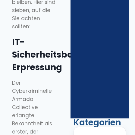
bleiben. Hier sind
sieben, auf die
Sie achten
sollten:
IT-
Sicherheitsbedenken:
Erpressung
Der
Cyberkriminelle
Armada
Collective
erlangte
Kategorien
Bekanntheit als
erster, der