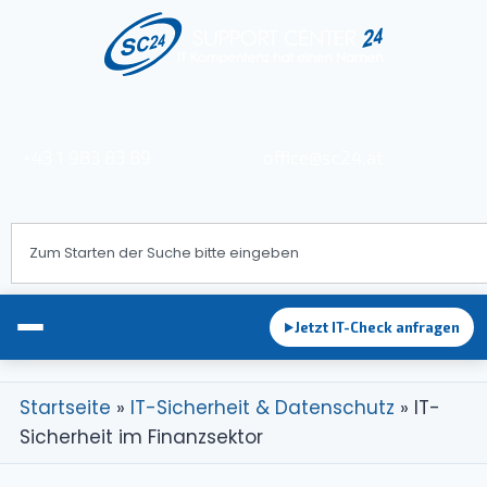
+43 1 983 83 89
office@sc24.at
Jetzt IT-Check anfragen
►
Startseite
»
IT-Sicherheit & Datenschutz
»
IT-
Sicherheit im Finanzsektor
EDV-Betreuung