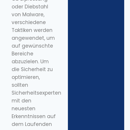
oder Diebstahl
von Malware,
verschiedene
Taktiken werden
angewendet, um
auf gewünschte
Bereiche
abzuzielen. Um
die Sicherheit zu
optimieren,
sollten
Sicherheitsexperten
mit den
neuesten
Erkenntnissen auf
dem Laufenden