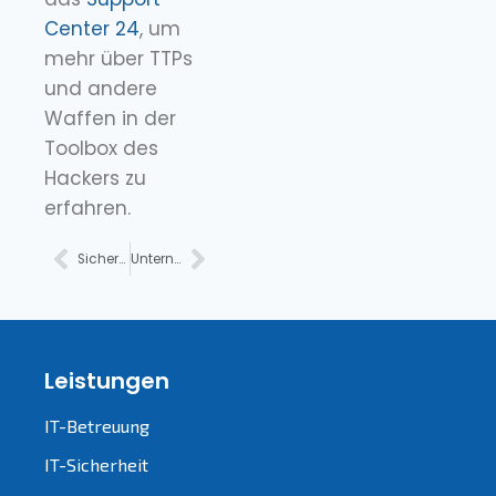
Center 24
, um
mehr über TTPs
und andere
Waffen in der
Toolbox des
Hackers zu
erfahren.
Sicherheitskopfschmerzen vermeiden: 5 praktische Tipps
Unternehmen Sicherheitstipps und -tricks: Was ist notwendig
Leistungen
IT-Betreuung
IT-Sicherheit