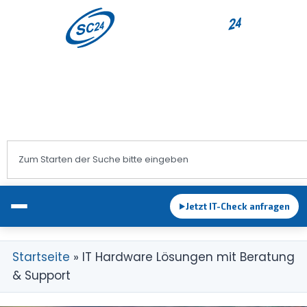
+43 1 983 83 89
office@sc24.at
Jetzt IT-Check anfragen
►
Startseite
»
IT Hardware Lösungen mit Beratung
& Support
EDV-Betreuung