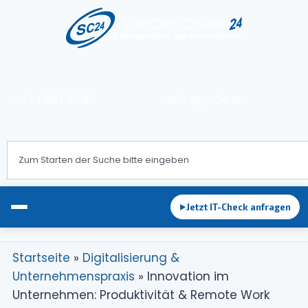
+43 1 983 83 89
office@sc24.at
Jetzt IT-Check anfragen
►
Startseite
»
Digitalisierung &
Unternehmenspraxis
»
Innovation im
EDV-Betreuung
Unternehmen: Produktivität & Remote Work