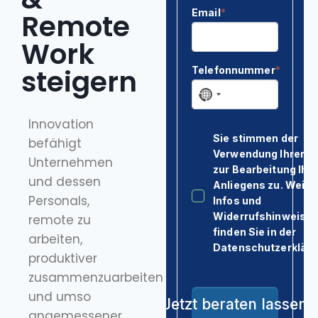
Kontakt & Anfahrt
Remote
Work
steigern
Innovation
befähigt
Unternehmen
und dessen
Personals,
remote zu
arbeiten,
produktiver
zusammenzuarbeiten
und umso
angemessener