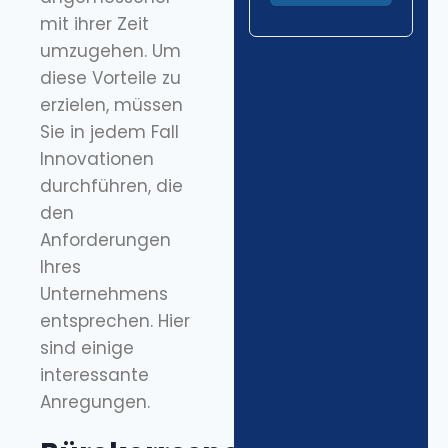
mit ihrer Zeit
umzugehen. Um
diese Vorteile zu
erzielen, müssen
Sie in jedem Fall
Innovationen
durchführen, die
den
Anforderungen
Ihres
Unternehmens
entsprechen. Hier
sind einige
interessante
Anregungen.