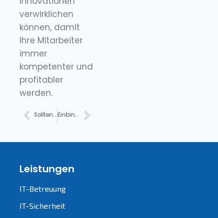
Innovationen
verwirklichen
können, damit
Ihre Mitarbeiter
immer
kompetenter und
profitabler
werden.
Sollten Sie die Online-Aktivität Ihrer Mitarbeiter überwachen?
Einbindung von VoIP in Ihr Unternehmen: Die Profis
Leistungen
IT-Betreuung
IT-Sicherheit