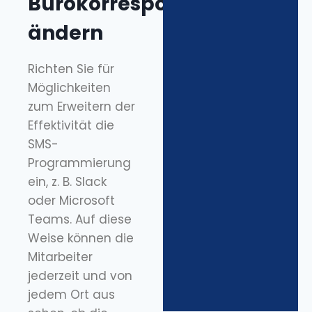
Bürokorrespondenz
ändern
Richten Sie für
Möglichkeiten
zum Erweitern der
Effektivität die
SMS-
Programmierung
ein, z. B. Slack
oder Microsoft
Teams. Auf diese
Weise können die
Mitarbeiter
jederzeit und von
jedem Ort aus