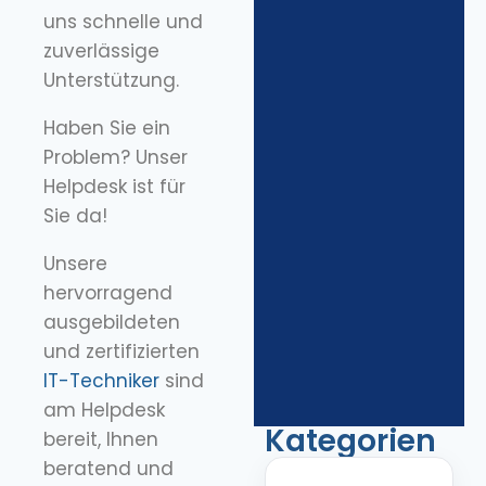
uns schnelle und
zuverlässige
Unterstützung.
Haben Sie ein
Problem? Unser
Helpdesk ist für
Sie da!
Unsere
hervorragend
ausgebildeten
und zertifizierten
IT-Techniker
sind
am Helpdesk
Kategorien
bereit, Ihnen
beratend und