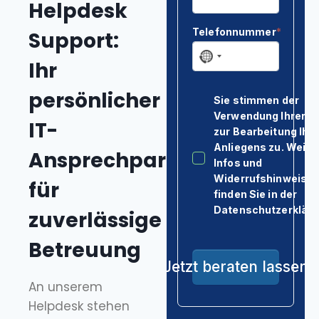
Kontakt & Anfahrt
Helpdesk
Support:
Ihr
persönlicher
IT-
Ansprechpartner
für
zuverlässige
Betreuung
An unserem
Helpdesk stehen