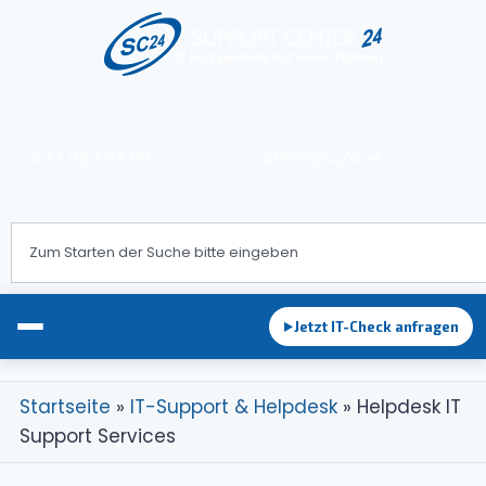
+43 1 983 83 89
office@sc24.at
Jetzt IT-Check anfragen
►
Startseite
»
IT-Support & Helpdesk
»
Helpdesk IT
Support Services
EDV-Betreuung