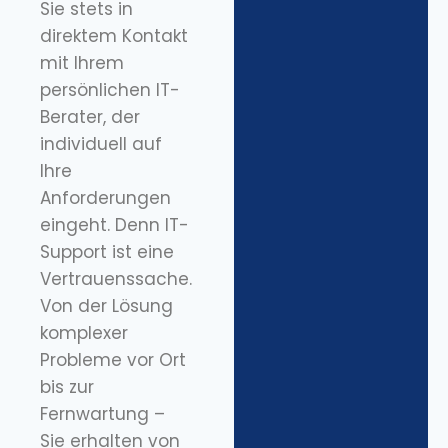
Sie stets in
direktem Kontakt
mit Ihrem
persönlichen IT-
Berater, der
individuell auf
Ihre
Anforderungen
eingeht. Denn IT-
Support ist eine
Vertrauenssache.
Von der Lösung
komplexer
Probleme vor Ort
bis zur
Fernwartung –
Sie erhalten von