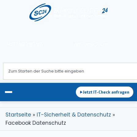
+43 1 983 83 89
office@sc24.at
Jetzt IT-Check anfragen
►
Startseite
»
IT-Sicherheit & Datenschutz
»
Facebook Datenschutz
EDV-Betreuung