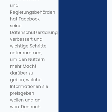
und
Regierungsbehörden
hat Facebook
seine
Datenschutzerklärung
verbessert und
wichtige Schritte
unternommen,
um den Nutzern
mehr Macht
darüber zu
geben, welche
Informationen sie
preisgeben
wollen und an
wen. Dennoch