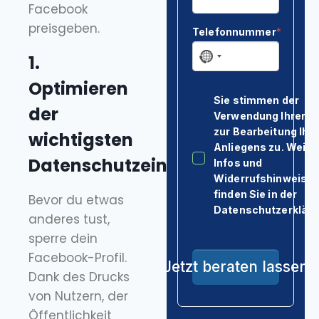
Kontakt & Anfahrt
Facebook
preisgeben.
1.
Optimieren
der
wichtigsten
Datenschutzeinstellungen
Bevor du etwas
anderes tust,
sperre dein
Facebook-Profil.
Dank des Drucks
von Nutzern, der
Öffentlichkeit