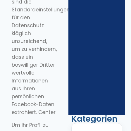
sind die
Standardeinstellungen
für den
Datenschutz
kläglich
unzureichend,
um zu verhindern,
dass ein
böswilliger Dritter
wertvolle
Informationen
aus Ihren
persönlichen
Facebook-Daten
extrahiert. Center
Kategorien
Um Ihr Profil zu