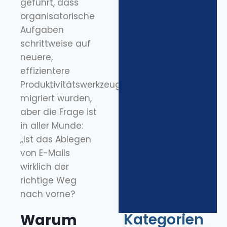
geführt, dass
organisatorische
Aufgaben
schrittweise auf
neuere,
effizientere
Produktivitätswerkzeuge
migriert wurden,
aber die Frage ist
in aller Munde:
„Ist das Ablegen
von E-Mails
wirklich der
richtige Weg
nach vorne?
Kategorien
Warum