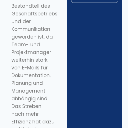
Bestandteil des
Geschäftsbetriebs
und der
Kommunikation
geworden ist, da
Team- und
Projektmanager
weiterhin stark
von E-Mails für
Dokumentation,
Planung und
Management
abhängig sind.
Das Streben
nach mehr
Effizienz hat dazu