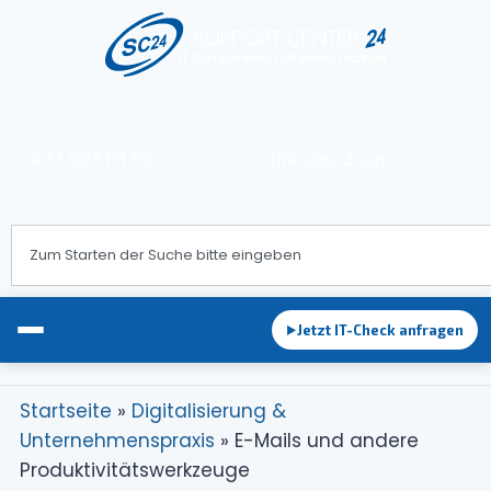
+43 1 983 83 89
office@sc24.at
Jetzt IT-Check anfragen
►
Startseite
»
Digitalisierung &
Unternehmenspraxis
»
E-Mails und andere
EDV-Betreuung
Produktivitätswerkzeuge