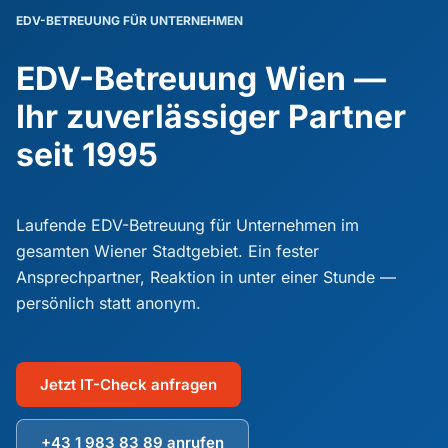
IT-Support & Helpdesk
EDV-BETREUUNG FÜR UNTERNEHMEN
Netzwerksicherheit
IT-Outsourcing
EDV-Betreuung Wien —
Firewall & Virenschutz
Ihr zuverlässiger Partner
IT-Wartung & Fernwartung
IT-Flatrate für Unternehmen
Backup & Recovery
seit 1995
Kostenloser IT-Check
Microsoft 365
DSGVO & Datenschutz
IT für Kanzleien
Cloud-Lösungen
Laufende EDV-Betreuung für Unternehmen im
NIS2 für KMU
IT für Steuerberater
gesamten Wiener Stadtgebiet. Ein fester
Monitoring & 24/7
SC24 – Ihr IT-Partner
Ansprechpartner, Reaktion in unter einer Stunde —
IT für KMU
persönlich statt anonym.
Server & Infrastruktur
Case Studies & Kunden
IT für Ärzte & Ordinationen
FAQ – Häufige Fragen
IT-Systemhaus
Jetzt IT-Check anfragen
Partner & Zertifikate
+43 1 983 83 89 anrufen