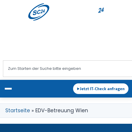
+43 1 983 83 89
office@sc24.at
Jetzt IT-Check anfragen
►
Startseite
»
EDV-Betreuung Wien
EDV-Betreuung