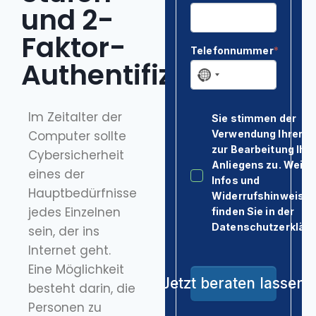
Kontakt & Anfahrt
und 2-
Faktor-
Authentifizierung
Im Zeitalter der
Computer sollte
Cybersicherheit
eines der
Hauptbedürfnisse
jedes Einzelnen
sein, der ins
Internet geht.
Eine Möglichkeit
besteht darin, die
Personen zu