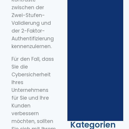
zwischen der
Zwei-Stufen-
Validierung und
der 2-Faktor-
Authentifizierung
kennenzulernen.
Für den Fall, dass
Sie die
Cybersicherheit
Ihres
Unternehmens
für Sie und Ihre
Kunden
verbessern
möchten, sollten
Kategorien
Sie sich mit Ihrem