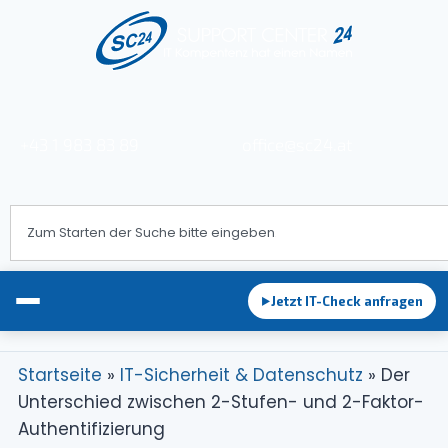
+43 1 983 83 89
office@sc24.at
Jetzt IT-Check anfragen
►
Startseite
»
IT-Sicherheit & Datenschutz
»
Der
Unterschied zwischen 2-Stufen- und 2-Faktor-
EDV-Betreuung
Authentifizierung