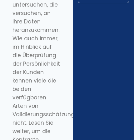
untersuchen, die
versuchen, an
Ihre Daten
heranzukommen.
Wie auch immer,
im Hinblick auf
die Überprüfung
der Persönlichkeit
der Kunden
kennen viele die
beiden
verfügbaren
Arten von
Validierungsschätzungen
nicht. Lesen Sie
weiter, um die
Kontraste